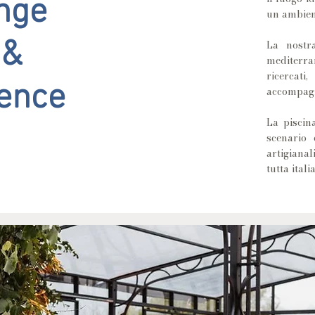
nge
un ambient
 &
La nostra
mediterra
ricercati
ience
accompagna
La piscin
scenario 
artigiana
tutta itali