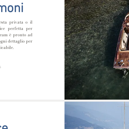
imoni
sta privata o il
ice perfetta per
 team è pronto ad
ogni dettaglio per
cabile.
.