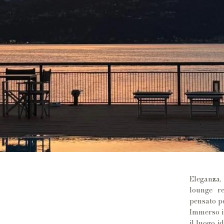
Eleganza,
lounge re
pensato pe
Immerso in
il luogo i