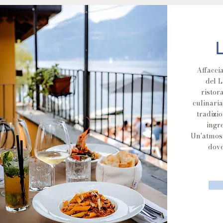
Affacci
del L
ristor
culinaria
tradizio
ingre
Un'atmosf
dove