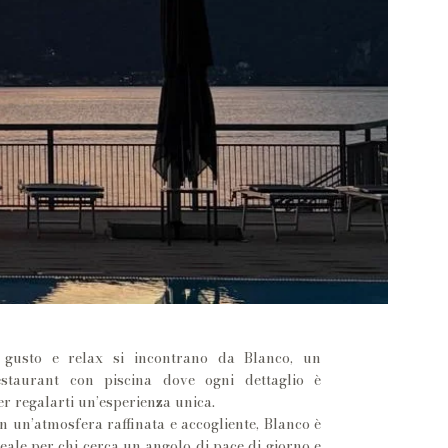
 gusto e relax si incontrano da Blanco, un
staurant con piscina dove ogni dettaglio è
r regalarti un’esperienza unica.
 un’atmosfera raffinata e accogliente, Blanco è
deale per chi cerca un angolo di pace di giorno e