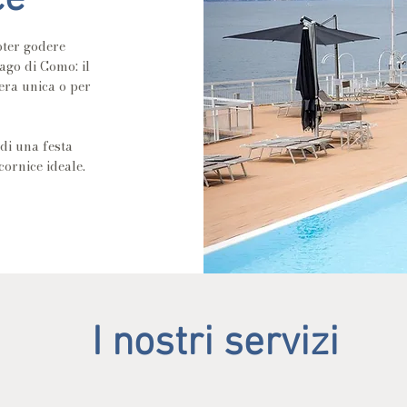
ce
oter godere
ago di Como: il
era unica o per
 di una festa
ornice ideale.​
I nostri servizi