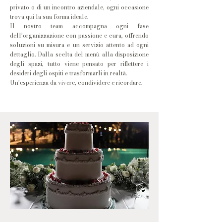
privato o di un incontro aziendale, ogni occasione
trova qui la sua forma ideale.
Il nostro team accompagna ogni fase
dell’organizzazione con passione e cura, offrendo
soluzioni su misura e un servizio attento ad ogni
dettaglio. Dalla scelta del menù alla disposizione
degli spazi, tutto viene pensato per riflettere i
desideri degli ospiti e trasformarli in realtà.
Un’esperienza da vivere, condividere e ricordare.